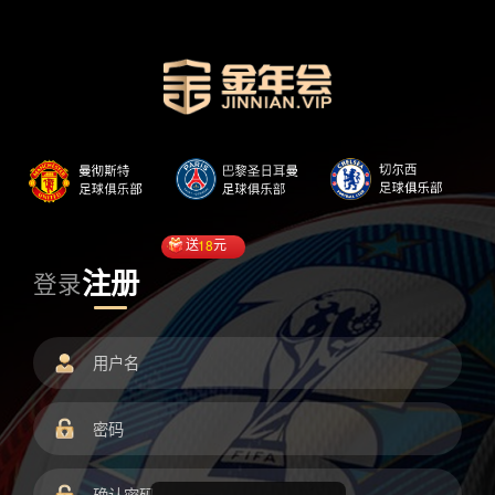
送
18
元
注册
登录